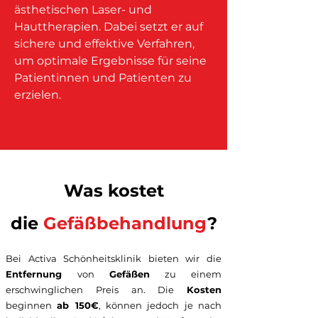
ästhetischen Laser- und
Hauttherapien. Dabei setzt er auf
sichere und effektive Verfahren,
um optimale Ergebnisse für seine
Patientinnen und Patienten zu
erzielen.
Was kostet
die
Gefäßbehandlung
?
Bei Activa Schönheitsklinik bieten wir die
Entfernung
von
Gefäßen
zu einem
erschwinglichen Preis an. Die
Kosten
beginnen
ab 150€
, können jedoch je nach