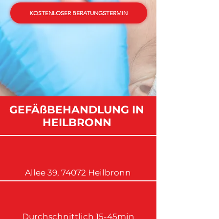
KOSTENLOSER BERATUNGSTERMIN
GEFÄßBEHANDLUNG IN
HEILBRONN
Allee 39, 74072 Heilbronn
Durchschnittlich 15-45min​